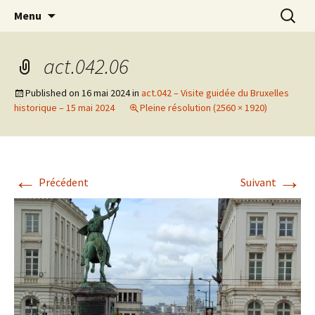
Actions en Milieu Ouvert
Aller
Recherc
L'Oranger AMO
Menu
au
contenu
act.042.06
Published on
16 mai 2024
in
act.042 – Visite guidée du Bruxelles
historique – 15 mai 2024
Pleine résolution (2560 × 1920)
←
→
Précédent
Suivant