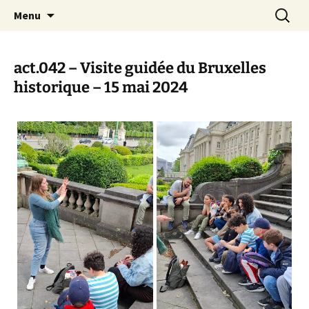
Actions en Milieu Ouvert
Aller
Recherc
L'Oranger AMO
Menu
au
contenu
act.042 – Visite guidée du Bruxelles
historique – 15 mai 2024