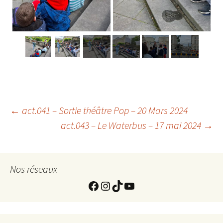
Navigation
←
act.041 – Sortie théâtre Pop – 20 Mars 2024
act.043 – Le Waterbus – 17 mai 2024
→
de
Nos réseaux
l'article
https://www.facebook.com
Instagram
TikTok
YouTube