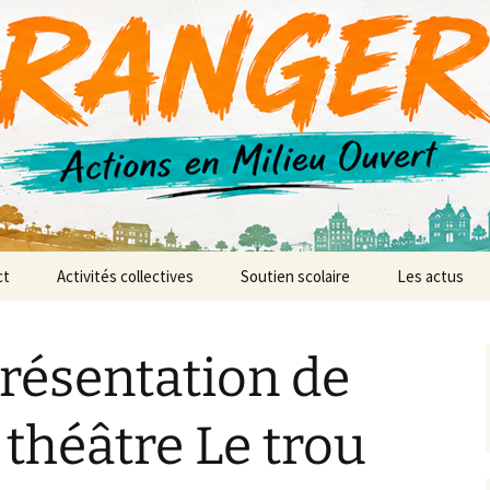
r AMO
ct
Activités collectives
Soutien scolaire
Les actus
anences
L’atelier vidéo
Présentation de
L’atelier d’expression et
de création musicale
 théâtre Le trou