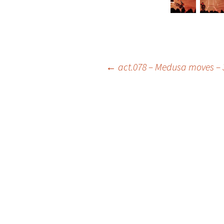
Navigation
←
act.078 – Medusa moves – 3
de
l'article