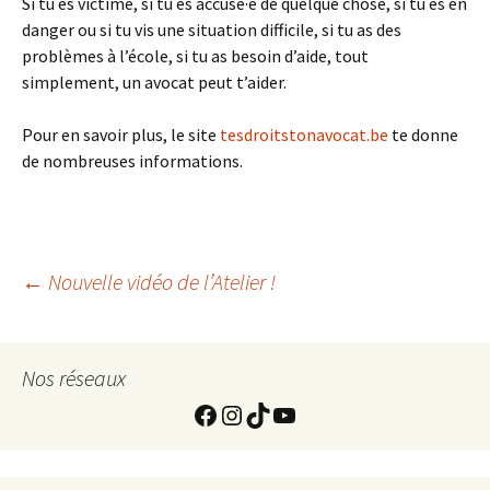
Si tu es victime, si tu es accusé·e de quelque chose, si tu es en
danger ou si tu vis une situation difficile, si tu as des
problèmes à l’école, si tu as besoin d’aide, tout
simplement, un avocat peut t’aider.
Pour en savoir plus, le site
tesdroitstonavocat.be
te donne
de nombreuses informations.
Navigation
←
Nouvelle vidéo de l’Atelier !
de
Nos réseaux
https://www.facebook.com
Instagram
TikTok
YouTube
l'article