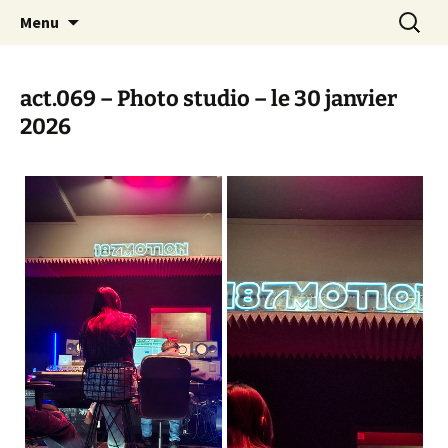
Actions en Milieu Ouvert
Aller
Recherc
L'Oranger AMO
Menu
au
contenu
act.069 – Photo studio – le 30 janvier
2026