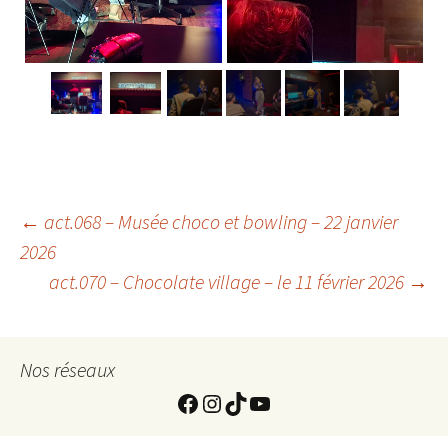
Navigation
←
act.068 – Musée choco et bowling – 22 janvier
2026
act.070 – Chocolate village – le 11 février 2026
→
de
l'article
Nos réseaux
https://www.facebook.com
Instagram
TikTok
YouTube