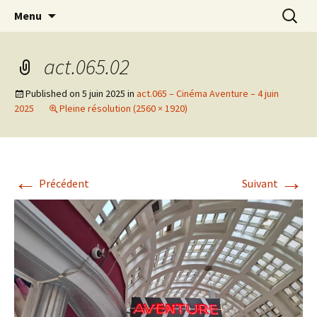
Actions en Milieu Ouvert
Aller
Recherc
L'Oranger AMO
Menu
au
contenu
act.065.02
Published on
5 juin 2025
in
act.065 – Cinéma Aventure – 4 juin
2025
Pleine résolution (2560 × 1920)
←
→
Précédent
Suivant