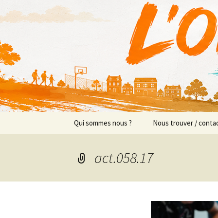
Actions en Milieu Ouvert
Aller
au
contenu
L'Orange
Qui sommes nous ?
Nous trouver / conta
Présentation
Implantations/Perm
act.058.17
Prévention sociale
Équipe
Prévention éducative
Objectifs