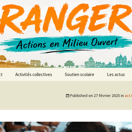
r AMO
ct
Activités collectives
Soutien scolaire
Les actus
anences
L’atelier vidéo
Published on
27 février 2025
in
act.
L’atelier d’expression et
de création musicale