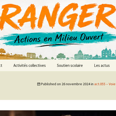
r AMO
ct
Activités collectives
Soutien scolaire
Les actus
anences
L’atelier vidéo
Published on
26 novembre 2024
in
act.055 – Voie
L’atelier d’expression et
de création musicale