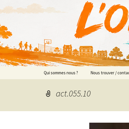
Actions en Milieu Ouvert
Aller
au
contenu
L'Orange
Qui sommes nous ?
Nous trouver / conta
Présentation
Implantations/Perm
act.055.10
Prévention sociale
Équipe
Prévention éducative
Objectifs