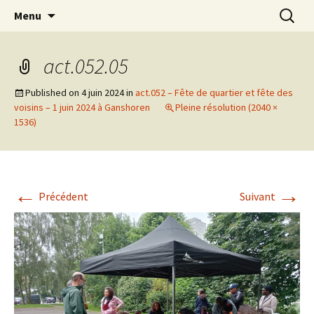
Actions en Milieu Ouvert
Aller
Recherc
L'Oranger AMO
Menu
au
contenu
act.052.05
Published on
4 juin 2024
in
act.052 – Fête de quartier et fête des
voisins – 1 juin 2024 à Ganshoren
Pleine résolution (2040 ×
1536)
←
→
Précédent
Suivant