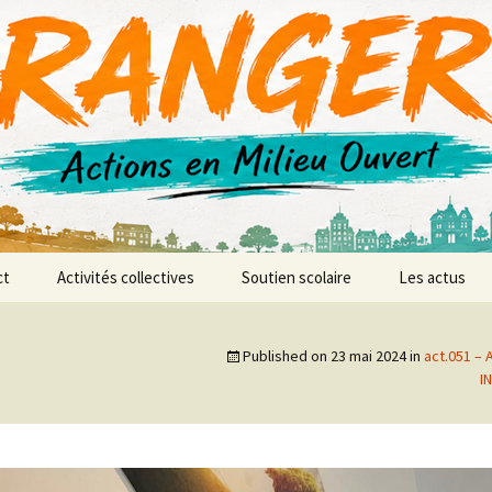
r AMO
ct
Activités collectives
Soutien scolaire
Les actus
anences
L’atelier vidéo
Published on
23 mai 2024
in
act.051 –
L’atelier d’expression et
I
de création musicale