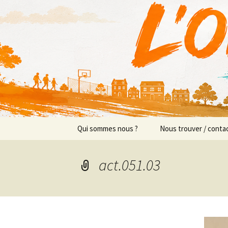
Actions en Milieu Ouvert
Aller
au
contenu
L'Orange
Qui sommes nous ?
Nous trouver / conta
Présentation
Implantations/Perm
act.051.03
Prévention sociale
Équipe
Prévention éducative
Objectifs