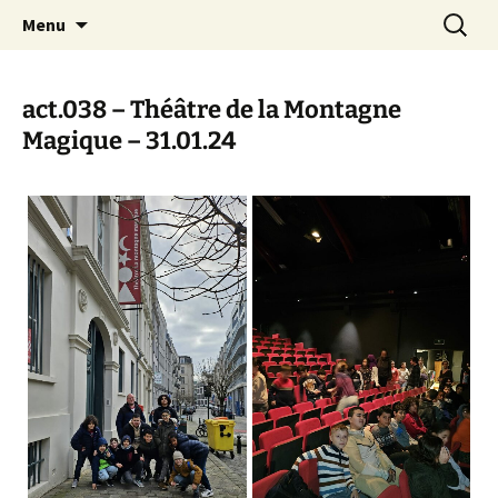
Actions en Milieu Ouvert
Aller
Recherc
L'Oranger AMO
Menu
au
contenu
act.038 – Théâtre de la Montagne
Magique – 31.01.24