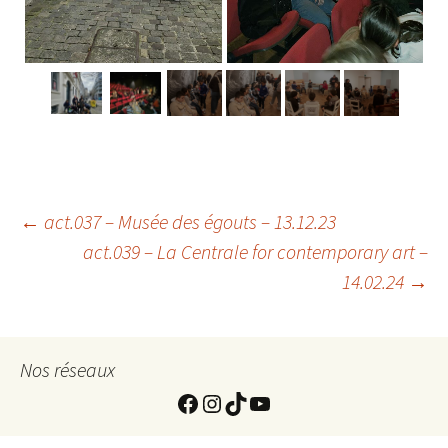
Navigation
←
act.037 – Musée des égouts – 13.12.23
act.039 – La Centrale for contemporary art –
14.02.24
→
de
l'article
Nos réseaux
https://www.facebook.com
Instagram
TikTok
YouTube