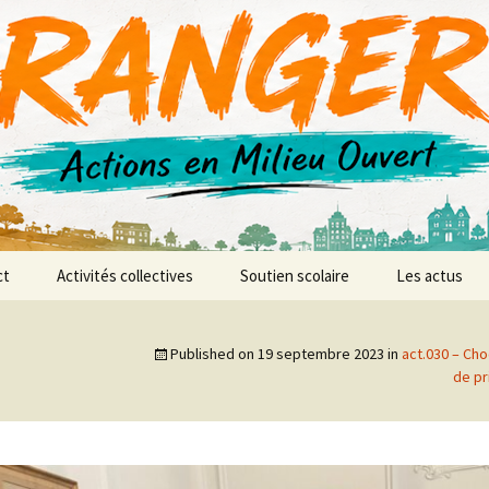
r AMO
ct
Activités collectives
Soutien scolaire
Les actus
anences
L’atelier vidéo
Published on
19 septembre 2023
in
act.030 – Ch
L’atelier d’expression et
de pr
de création musicale