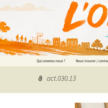
Actions en Milieu Ouvert
Aller
au
contenu
L'Orange
Qui sommes nous ?
Nous trouver / conta
Présentation
Implantations/Perm
act.030.13
Prévention sociale
Équipe
Prévention éducative
Objectifs