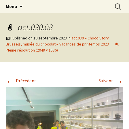
Actions en Milieu Ouvert
Aller
Recherc
L'Oranger AMO
Menu
au
contenu
act.030.08
Published on
19 septembre 2023
in
act.030 – Choco Story
Brussels, musée du chocolat – Vacances de printemps 2023
Pleine résolution (2048 × 1536)
←
→
Précédent
Suivant