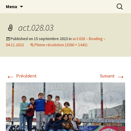
Actions en Milieu Ouvert
Aller
Recherc
L'Oranger AMO
Menu
au
contenu
act.028.03
Published on
15 septembre 2023
in
act.028 – Bowling –
04.11.2022
Pleine résolution (2560 × 1441)
←
→
Précédent
Suivant