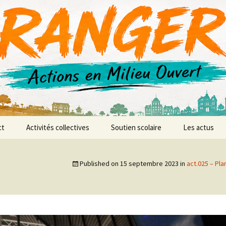
r AMO
ct
Activités collectives
Soutien scolaire
Les actus
anences
L’atelier vidéo
Published on
15 septembre 2023
in
act.025 – Pla
L’atelier d’expression et
de création musicale