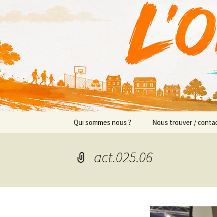
Actions en Milieu Ouvert
Aller
au
contenu
L'Orange
Qui sommes nous ?
Nous trouver / conta
Présentation
Implantations/Perm
act.025.06
Prévention sociale
Équipe
Prévention éducative
Objectifs