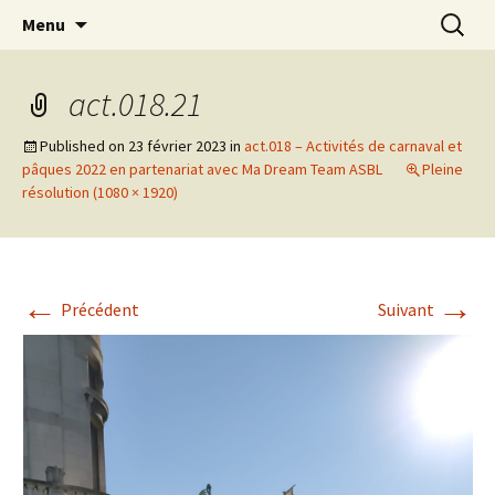
Actions en Milieu Ouvert
Aller
Recherc
L'Oranger AMO
Menu
au
contenu
act.018.21
Published on
23 février 2023
in
act.018 – Activités de carnaval et
pâques 2022 en partenariat avec Ma Dream Team ASBL
Pleine
résolution (1080 × 1920)
←
→
Précédent
Suivant