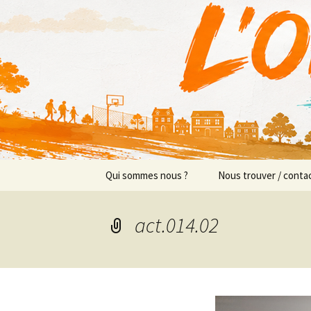
Actions en Milieu Ouvert
Aller
au
contenu
L'Orange
Qui sommes nous ?
Nous trouver / conta
Présentation
Implantations/Perm
act.014.02
Prévention sociale
Équipe
Prévention éducative
Objectifs