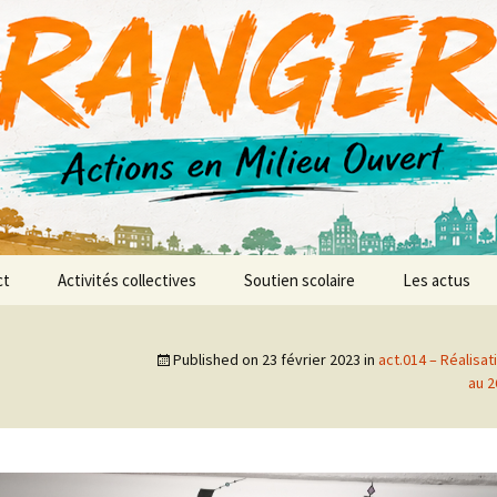
r AMO
ct
Activités collectives
Soutien scolaire
Les actus
anences
L’atelier vidéo
Published on
23 février 2023
in
act.014 – Réalisa
L’atelier d’expression et
au 2
de création musicale