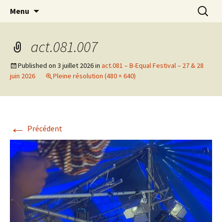
Actions en Milieu Ouvert
Aller
Recherc
L'Oranger AMO
Menu
au
contenu
act.081.007
Published on
3 juillet 2026
in
act.081 – B-Equal Festival – 27 & 28
juin 2026
Pleine résolution (480 × 640)
←
Précédent