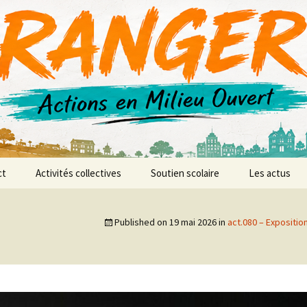
r AMO
ct
Activités collectives
Soutien scolaire
Les actus
anences
L’atelier vidéo
Published on
19 mai 2026
in
act.080 – Exposition
L’atelier d’expression et
de création musicale