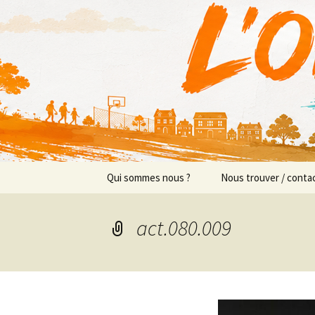
Actions en Milieu Ouvert
Aller
au
contenu
L'Orange
Qui sommes nous ?
Nous trouver / conta
Présentation
Implantations/Perm
act.080.009
Prévention sociale
Équipe
Prévention éducative
Objectifs