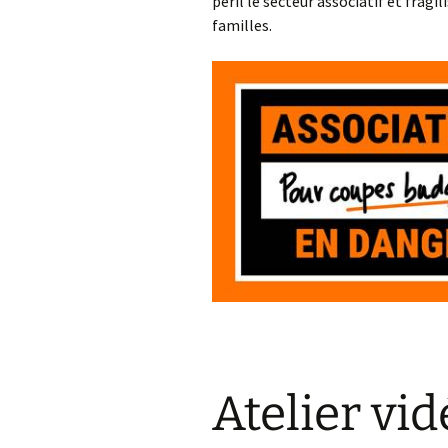
péril le secteur associatif et fragi
familles.
Atelier vi