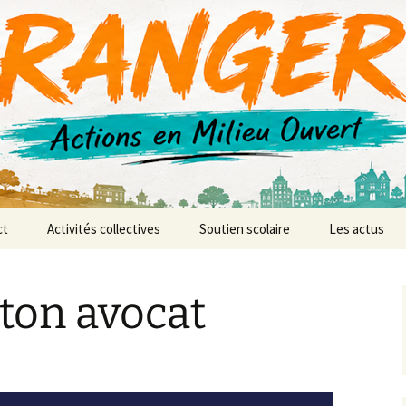
r AMO
ct
Activités collectives
Soutien scolaire
Les actus
anences
L’atelier vidéo
 ton avocat
L’atelier d’expression et
de création musicale