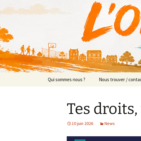
Actions en Milieu Ouvert
Aller
au
contenu
L'Orange
Qui sommes nous ?
Nous trouver / conta
Présentation
Implantations/Perm
Tes droits,
Prévention sociale
Équipe
Prévention éducative
10 juin 2026
News
Objectifs